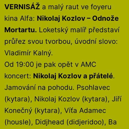
VERNISÁŽ
a malý raut ve foyeru
kina Alfa:
Nikolaj Kozlov – Odnože
Mortartu.
Loketský malíř představí
průřez svou tvorbou, úvodní slovo:
Vladimír Kalný.
Od 19:00 je pak opět v AMC
koncert:
Nikolaj Kozlov a přátelé
.
Jamování na pohodu. Psohlavec
(kytara), Nikolaj Kozlov (kytara), Jiří
Konečný (kytara), Víťa Adamec
(housle), Didjhead (didjeridoo), Ba