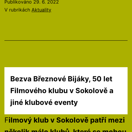
filmy
Publikováno
29. 6. 2022
pro
V rubrikách
Aktuality
pohodové
léto
Bezva Březnové Bijáky, 50 let
Filmového klubu v Sokolově a
jiné klubové eventy
F
ilmový klub v Sokolově patří mezi
několik málo klubů, které se mohou