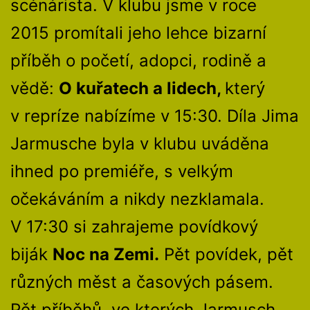
scénárista. V klubu jsme v roce
2015 promítali jeho lehce bizarní
příběh o početí, adopci, rodině a
vědě:
O kuřatech a lidech,
který
v repríze nabízíme v 15:30. Díla Jima
Jarmusche byla v klubu uváděna
ihned po premiéře, s velkým
očekáváním a nikdy nezklamala.
V 17:30 si zahrajeme povídkový
biják
Noc na Zemi.
Pět povídek, pět
různých měst a časových pásem.
Pět příběhů, ve kterých Jarmusch