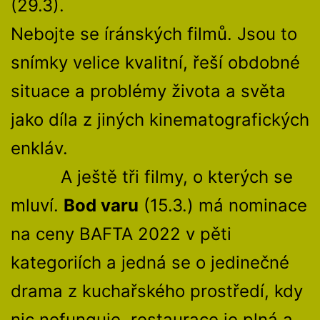
(29.3).
Nebojte se íránských filmů. Jsou to
snímky velice kvalitní, řeší obdobné
situace a problémy života a světa
jako díla z jiných kinematografických
enkláv.
A ještě tři filmy, o kterých se
mluví.
Bod varu
(15.3.) má nominace
na ceny BAFTA 2022 v pěti
kategoriích a jedná se o jedinečné
drama z kuchařského prostředí, kdy
nic nefunguje, restaurace je plná a