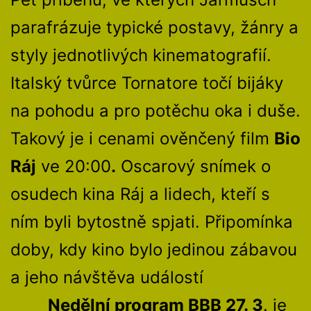
parafrázuje typické postavy, žánry a
styly jednotlivých kinematografií.
Italský tvůrce Tornatore točí bijáky
na pohodu a pro potěchu oka i duše.
Takový je i cenami ověnčený film
Bio
Ráj
ve 20:00
.
Oscarový snímek o
osudech kina Ráj a lidech, kteří s
ním byli bytostně spjati. Připomínka
doby, kdy kino bylo jedinou zábavou
a jeho návštěva událostí
Nedělní program BBB 27. 3
. je