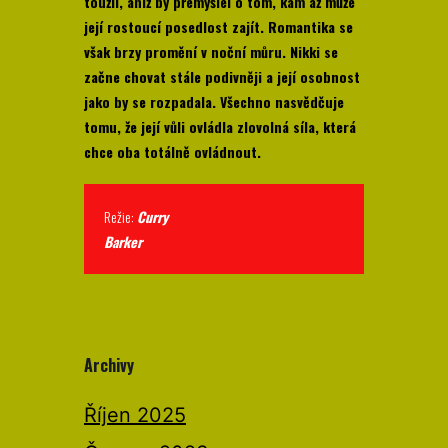
toužil, aniž by přemýšlel o tom, kam až může
její rostoucí posedlost zajít. Romantika se
však brzy promění v noční můru. Nikki se
začne chovat stále podivněji a její osobnost
jako by se rozpadala. Všechno nasvědčuje
tomu, že její vůli ovládla zlovolná síla, která
chce oba totálně ovládnout.
Režie:
Curry
Barker
Archivy
Říjen 2025