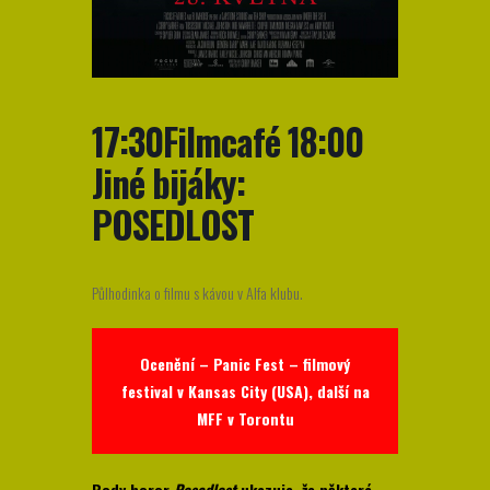
17:30Filmcafé 18:00
Jiné bijáky:
POSEDLOST
Půlhodinka o filmu s kávou v Alfa klubu.
Ocenění – Panic Fest – filmový
festival v Kansas City (USA), další na
MFF v Torontu
Body horor
Posedlost
ukazuje, že některá