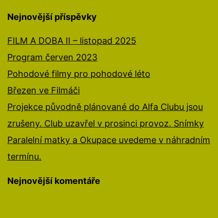
Nejnovější příspěvky
FILM A DOBA II – listopad 2025
Program červen 2023
Pohodové filmy pro pohodové léto
Březen ve Filmáči
Projekce původně plánované do Alfa Clubu jsou
zrušeny. Club uzavřel v prosinci provoz. Snímky
Paralelní matky a Okupace uvedeme v náhradním
termínu.
Nejnovější komentáře