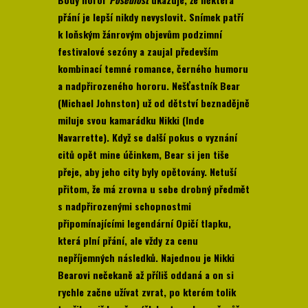
přání je lepší nikdy nevyslovit. Snímek patří
k loňským žánrovým objevům podzimní
festivalové sezóny a zaujal především
kombinací temné romance, černého humoru
a nadpřirozeného hororu. Nešťastník Bear
(Michael Johnston) už od dětství beznadějně
miluje svou kamarádku Nikki (Inde
Navarrette). Když se další pokus o vyznání
citů opět mine účinkem, Bear si jen tiše
přeje, aby jeho city byly opětovány. Netuší
přitom, že má zrovna u sebe drobný předmět
s nadpřirozenými schopnostmi
připomínajícími legendární Opičí tlapku,
která plní přání, ale vždy za cenu
nepříjemných následků. Najednou je Nikki
Bearovi nečekaně až příliš oddaná a on si
rychle začne užívat zvrat, po kterém tolik