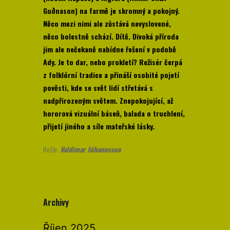
Guðnason) na farmě je skromný a pokojný.
Něco mezi nimi ale zůstává nevyslovené,
něco bolestně schází. Dítě. Divoká příroda
jim ale nečekaně nabídne řešení v podobě
Ady. Je to dar, nebo prokletí? Režisér čerpá
z folklórní tradice a přináší osobité pojetí
pověsti, kde se svět lidí střetává s
nadpřirozeným světem. Znepokojující, až
hororová vizuální báseň, balada o truchlení,
přijetí jiného a síle mateřské lásky.
Režie:
Valdimar Jóhannsson
Archivy
Říjen 2025