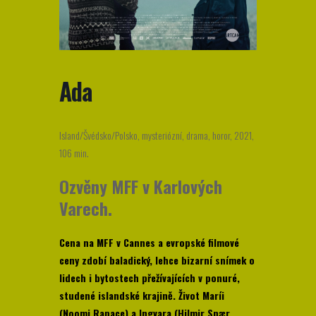
Ada
Island/Švédsko/Polsko, mysteriózní, drama, horor, 2021,
106 min.
Ozvěny MFF v Karlových
Varech.
Cena na MFF v Cannes a evropské filmové
ceny zdobí baladický, lehce bizarní snímek o
lidech i bytostech přežívajících v ponuré,
studené islandské krajině. Život Maríi
(Noomi Rapace) a Ingvara (Hilmir Snær