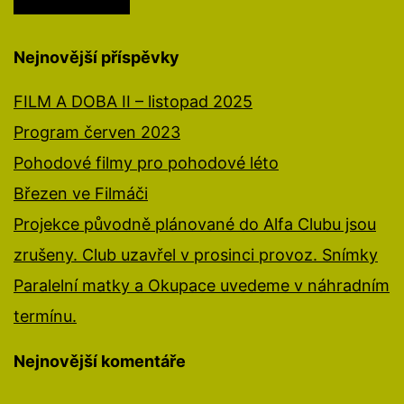
Nejnovější příspěvky
FILM A DOBA II – listopad 2025
Program červen 2023
Pohodové filmy pro pohodové léto
Březen ve Filmáči
Projekce původně plánované do Alfa Clubu jsou
zrušeny. Club uzavřel v prosinci provoz. Snímky
Paralelní matky a Okupace uvedeme v náhradním
termínu.
Nejnovější komentáře