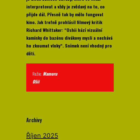
interpretovat a vždy je zvědavý na to, co
přijde dál. Přesně tak by mělo fungovat
kino. Jak trefně prohlásil filmový kritik
Richard Whittaker: “Oshii hází vizuální
kamínky do bazénu divákovy mysli a nechává
ho zkoumat vlnky“. Snímek není vhodný pro
děti.
Režie:
Mamoru
Ošii
Archivy
Říjen 2025