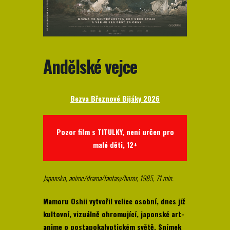
Andělské vejce
Bezva Březnové Bijáky 2026
Pozor film s TITULKY, není určen pro
malé děti, 12+
Japonsko, anime/drama/fantasy/horor, 1985, 71 min.
Mamoru Oshii vytvořil velice osobní, dnes již
kultovní, vizuálně ohromující, japonské art-
anime o postapokalyptickém světě. Snímek