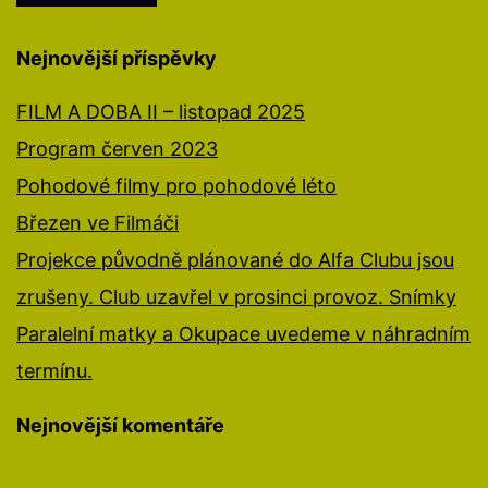
Nejnovější příspěvky
FILM A DOBA II – listopad 2025
Program červen 2023
Pohodové filmy pro pohodové léto
Březen ve Filmáči
Projekce původně plánované do Alfa Clubu jsou
zrušeny. Club uzavřel v prosinci provoz. Snímky
Paralelní matky a Okupace uvedeme v náhradním
termínu.
Nejnovější komentáře