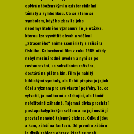
oplývá náboženskými a existenciálními
tématy a symbolikou. Co se stane se
symbolem, když ho zbavíte jeho
neodmyslitelného významu? To je otázka,
kterou lze vysvětlit obsah a sdělení
„ztraceného“ anime scenáristy a režiséra
Oshiiho. Celovečerní film z roku 1985 nikdy
nebyl mezinárodně uveden a nyní se po
restaurování, se schválením režiséra,
dostává na plátna kin. Film je nabitý
biblickými symboly, ale Oshii přepisuje jejich
účel a význam pro své vlastní potřeby. To, co
vytvořil, je nádherné a strhující, ale téměř
neřešitelně záhadné. Tajemná dívka prochází
postapokalyptickým světem a na její cestě jí
provází neméně tajemný cizinec. Odkud jdou
a kam, záleží na fantazii. Od prvního záběru
je divák zahlcen obrazy, které se snaží