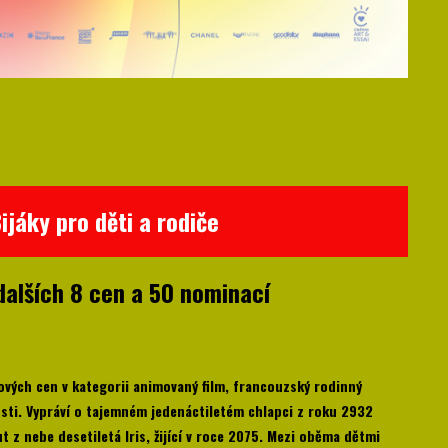
jáky pro děti a rodiče
alších 8 cen a 50 nominací
ových cen v kategorii animovaný film, francouzský rodinný
sti. Vypráví o tajemném jedenáctiletém chlapci z roku 2932
 z nebe desetiletá Iris, žijící v roce 2075. Mezi oběma dětmi