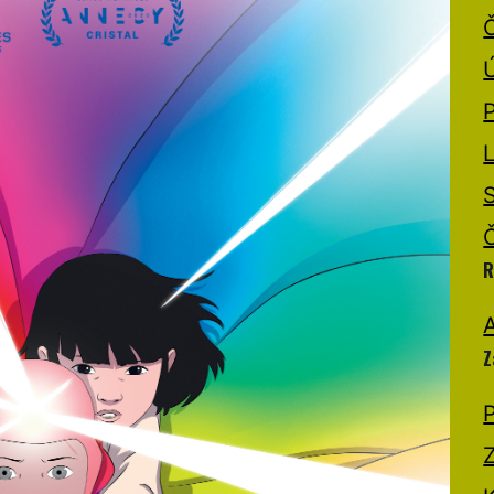
R
A
Z
P
Z