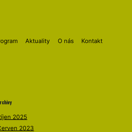
rogram
Aktuality
O nás
Kontakt
rchivy
Říjen 2025
Červen 2023