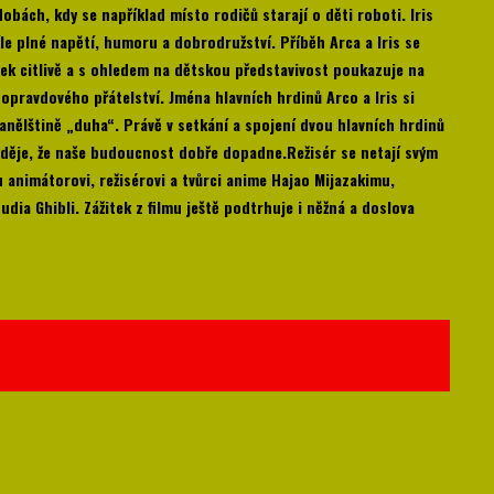
obách, kdy se například místo rodičů starají o děti roboti. Iris
le plné napětí, humoru a dobrodružství. Příběh Arca a Iris se
ek citlivě a s ohledem na dětskou představivost poukazuje na
opravdového přátelství. Jména hlavních hrdinů Arco a Iris si
anělštině „duha“. Právě v setkání a spojení dvou hlavních hrdinů
aděje, že naše budoucnost dobře dopadne.Režisér se netají svým
animátorovi, režisérovi a tvůrci anime Hajao Mijazakimu,
ia Ghibli. Zážitek z filmu ještě podtrhuje i něžná a doslova