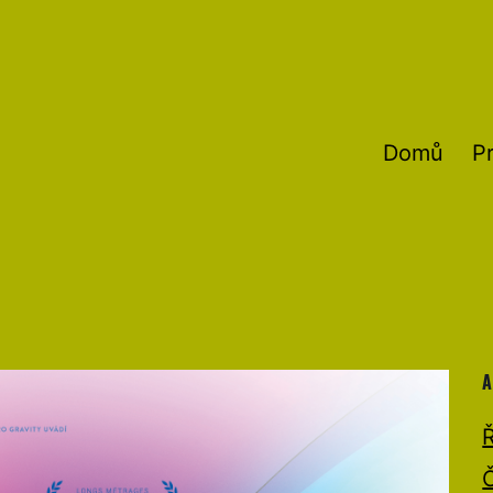
Domů
P
A