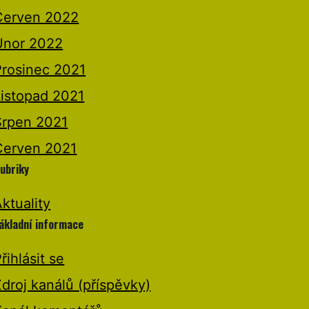
Červen 2022
Únor 2022
Prosinec 2021
Listopad 2021
Srpen 2021
Červen 2021
ubriky
ktuality
ákladní informace
řihlásit se
droj kanálů (příspěvky)