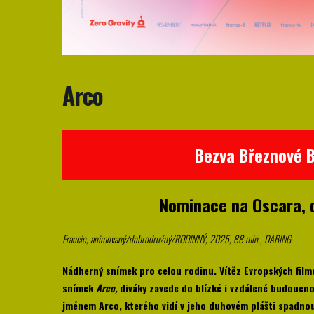
Arco
Bezva Březnové Bi
Nominace na Oscara, d
Francie, animovaný/dobrodružný/RODINNÝ, 2025, 88 min., DABING
Nádherný snímek pro celou rodinu. Vítěz Evropských film
snímek
Arco,
diváky zavede do blízké i vzdálené budoucno
jménem Arco, kterého vidí v jeho duhovém plášti spadnout