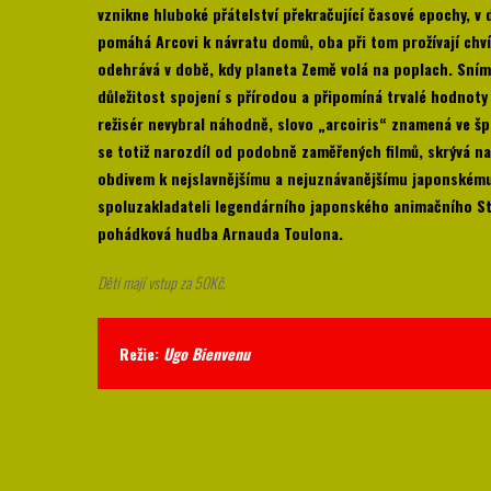
vznikne hluboké přátelství překračující časové epochy, v d
pomáhá Arcovi k návratu domů, oba při tom prožívají chví
odehrává v době, kdy planeta Země volá na poplach. Sním
důležitost spojení s přírodou a připomíná trvalé hodnoty 
režisér nevybral náhodně, slovo „arcoiris“ znamená ve šp
se totiž narozdíl od podobně zaměřených filmů, skrývá n
obdivem k nejslavnějšímu a nejuznávanějšímu japonskému 
spoluzakladateli legendárního japonského animačního Stud
pohádková hudba Arnauda Toulona.
Děti mají vstup za 50Kč.
Režie:
Ugo Bienvenu