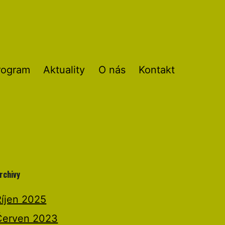
rogram
Aktuality
O nás
Kontakt
rchivy
Říjen 2025
Červen 2023