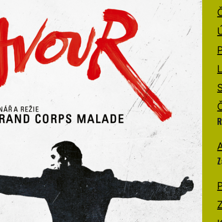
R
A
Z
P
Z