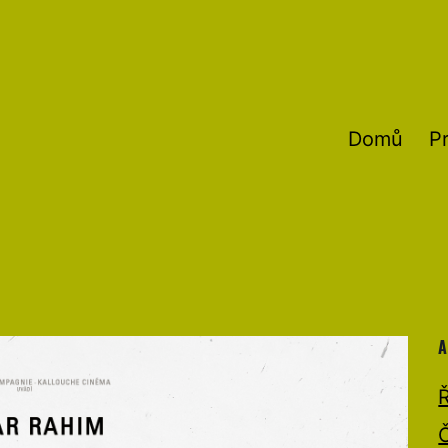
Domů
P
A