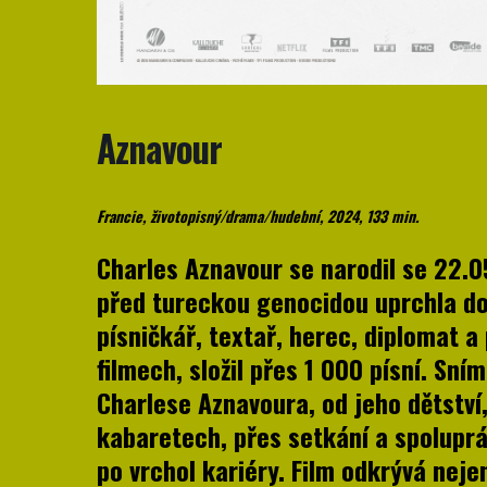
Aznavour
Francie, životopisný/drama/hudební, 2024, 133 min.
Charles Aznavour se narodil se 22.0
před tureckou genocidou uprchla do 
písničkář, textař, herec, diplomat a
filmech, složil přes 1 000 písní. Sn
Charlese Aznavoura, od jeho dětství
kabaretech, přes setkání a spoluprá
po vrchol kariéry. Film odkrývá neje