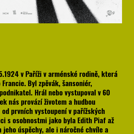
5.1924 v Paříži v arménské rodině, která
Francie. Byl zpěvák, šansoniér,
 podnikatel. Hrál nebo vystupoval v 60
ímek nás provází životem a hudbou
, od prvních vystoupení v pařížských
ci s osobnostmi jako byla Edith Piaf až
n jeho úspěchy, ale i náročné chvíle a