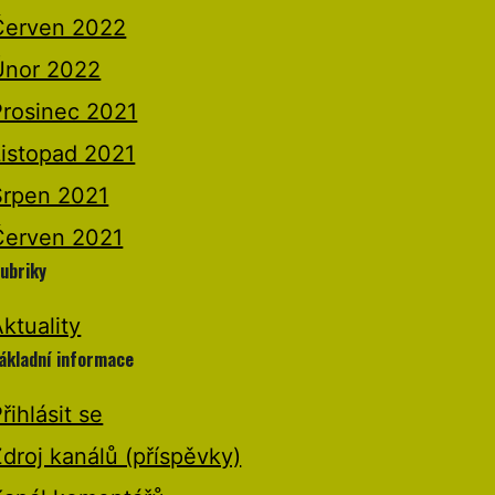
Červen 2022
Únor 2022
Prosinec 2021
Listopad 2021
Srpen 2021
Červen 2021
ubriky
ktuality
ákladní informace
řihlásit se
droj kanálů (příspěvky)