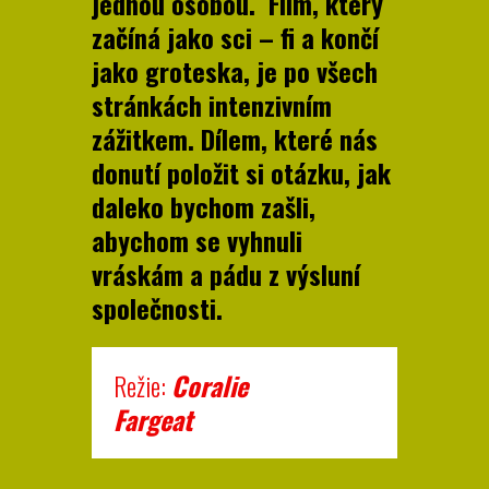
jednou osobou. Film, který
začíná jako sci – fi a končí
jako groteska, je po všech
stránkách intenzivním
zážitkem. Dílem, které nás
donutí položit si otázku, jak
daleko bychom zašli,
abychom se vyhnuli
vráskám a pádu z výsluní
společnosti.
Režie:
Coralie
Fargea