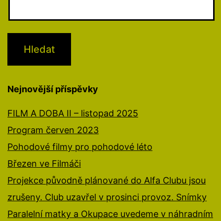
Nejnovější příspěvky
FILM A DOBA II – listopad 2025
Program červen 2023
Pohodové filmy pro pohodové léto
Březen ve Filmáči
Projekce původně plánované do Alfa Clubu jsou
zrušeny. Club uzavřel v prosinci provoz. Snímky
Paralelní matky a Okupace uvedeme v náhradním