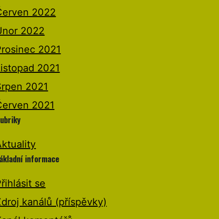
Červen 2022
Únor 2022
Prosinec 2021
Listopad 2021
Srpen 2021
Červen 2021
ubriky
ktuality
ákladní informace
řihlásit se
droj kanálů (příspěvky)