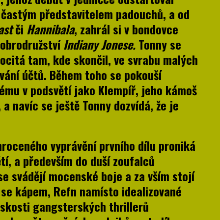
l častým představitelem padouchů, a od
ast
či
Hannibala
, zahrál si v bondovce
dobrodružství
Indiany Jonese.
Tonny se
ocitá tam, kde skončil, ve svrabu malých
ávání účtů. Během toho se pokouší
ému v podsvětí jako Klempíř, jeho kámoš
a navíc se ještě Tonny dozvídá, že je
roceného vyprávění prvního dílu proniká
tí, a především do duší zoufalců
se svádějí mocenské boje a za vším stojí
t se kápem, Refn namísto idealizované
skosti gangsterských thrillerů