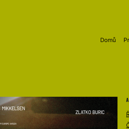
Domů
P
A