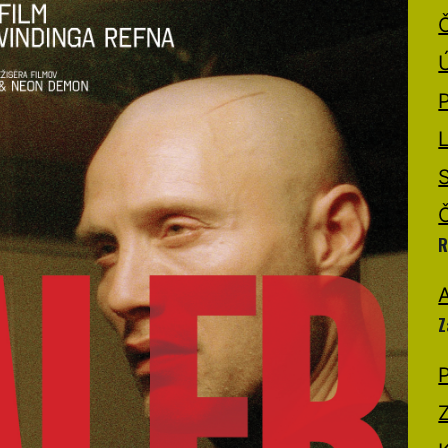
R
A
Z
P
Z