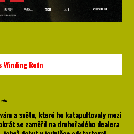
s Winding Refn
.
 min
tavám a světu, které ho katapultovaly mezi
tokrát se zaměřil na druhořadého dealera
 jehož debut v jedničce odstartoval