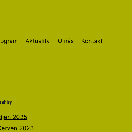
rogram
Aktuality
O nás
Kontakt
rchivy
Říjen 2025
Červen 2023