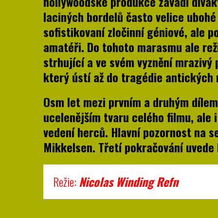
hollywoodské produkce zavádí diváky
laciných bordelů často velice ubohé
sofistikovaní zločinní géniové, ale 
amatéři. Do tohoto marasmu ale reži
strhující a ve svém vyznění mrazivý
který ústí až do tragédie antických
Osm let mezi prvním a druhým dílem 
ucelenějším tvaru celého filmu, ale 
vedení herců. Hlavní pozornost na s
Mikkelsen. Třetí pokračování uvede 
Režie:
Nicolas Winding Refn