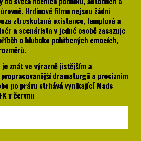
 do světa nočních podniků, autodílen a
 úrovně. Hrdinové filmu nejsou žádní
pouze ztroskotané existence, lemplové a
sér a scenárista v jedné osobě zasazuje
 příběh o hluboko pohřbených emocích,
 rozměrů.
je znát ve výrazně jistějším a
i propracovanější dramaturgii a precizním
ebe po právu strhává vynikající Mads
FK v červnu
.