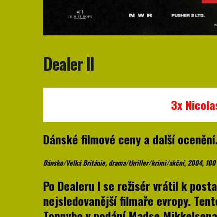
Dealer II
3x Nicola
Dánské filmové ceny a další ocenění
Dánsko/Velká Británie, drama/thriller/krimi/akční, 2004, 100
Po Dealeru I se režisér vrátil k pos
nejsledovanější filmaře evropy. Ten
Tonnyho v podání Madse Mikkelsena,