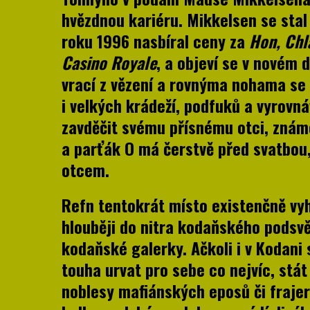
hvězdnou kariéru. Mikkelsen se sta
roku 1996 nasbíral ceny za
Hon, Chl
Casino Royale
, a objeví se v novém 
vrací z vězení a rovnýma nohama se 
i velkých krádeží, podfuků a vyrovn
zavděčit svému přísnému otci, znám
a parťák O má čerstvě před svatbou, 
otcem.
Refn tentokrát místo existenčně vyh
hlouběji do nitra kodaňského podsvě
kodaňské galerky. Ačkoli i v Kodani 
touha urvat pro sebe co nejvíc, stá
noblesy mafiánských eposů či frajer