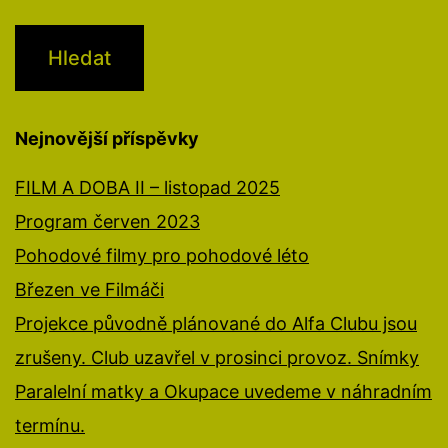
Nejnovější příspěvky
FILM A DOBA II – listopad 2025
Program červen 2023
Pohodové filmy pro pohodové léto
Březen ve Filmáči
Projekce původně plánované do Alfa Clubu jsou
zrušeny. Club uzavřel v prosinci provoz. Snímky
Paralelní matky a Okupace uvedeme v náhradním
termínu.