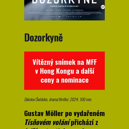
Dozorkyně
Vítězný snímek na MFF
v Hong Kongu a další
ceny a nominace
Dánsko/Švédsko, drama/thriller, 2024, 100 min.
Gustav Möller po vydařeném
Tísňovém volání
přichází z