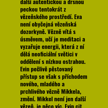
další autentickou a drsnou
peckou tentokrát z
vězeňského prostředí. Eva
není obyčejná vězeňská
dozorkyně. Vězně vítá s
úsměvem, učí je meditaci a
vyzařuje energii, která z ní
dělá neoficiální světici v
oddělení s nízkou ostrahou.
Evin pečlivě pěstovaný
přístup se však s příchodem
nového, mladého a
prchlivého vězně Mikkela,
změní. Mikkel není jen další
vězeň, je něco víc. Evin cit