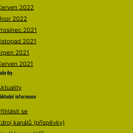
Červen 2022
Únor 2022
Prosinec 2021
Listopad 2021
Srpen 2021
Červen 2021
ubriky
ktuality
ákladní informace
řihlásit se
droj kanálů (příspěvky)