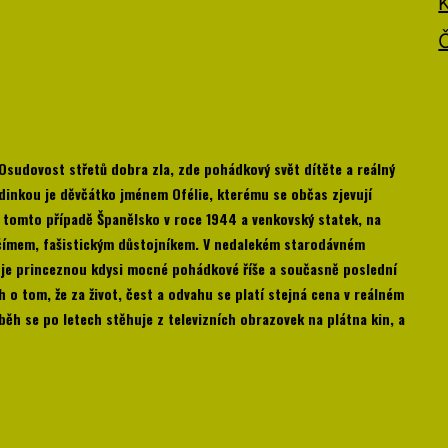
 Osudovost střetů dobra zla, zde pohádkový svět dítěte a reálný
hrdinkou je děvčátko jménem Ofélie, kterému se občas zjevují
v tomto případě Španělsko v roce 1944 a venkovský statek, na
tčímem, fašistickým důstojníkem. V nedalekém starodávném
že je princeznou kdysi mocné pohádkové říše a současně poslední
ěh o tom, že za život, čest a odvahu se platí stejná cena v reálném
ěh se po letech stěhuje z televizních obrazovek na plátna kin, a
oro