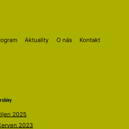
rogram
Aktuality
O nás
Kontakt
rchivy
Říjen 2025
Červen 2023