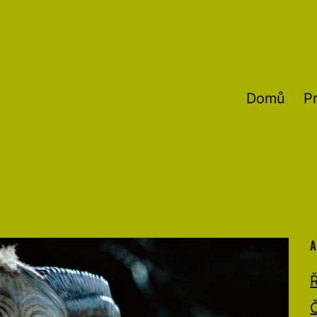
Domů
P
A