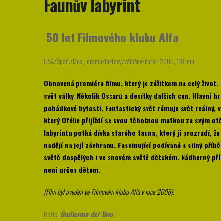
Faunův labyrint
50 let Filmového klubu Alfa
USA/Špaň./Mex., drama/fantasy/válečný/horor, 2006, 118 min.
Obnovená premiéra filmu, který je zážitkem na celý život.
svět války. Několik Oscarů a desítky dalších cen. Hlavní 
pohádkové bytosti. Fantastický svět rámuje svět reálný, 
který Ofélie přijíždí se svou těhotnou matkou za svým o
labyrintu potká dívka starého fauna, který jí prozradí, 
nadějí na její záchranu. Fascinující podívaná a silný příb
světě dospělých i ve snovém světě dětském. Nádherný příb
není určen dětem.
(Film byl uveden ve Filmovém klubu Alfa v roce 2008).
Režie:
Guillermo del T