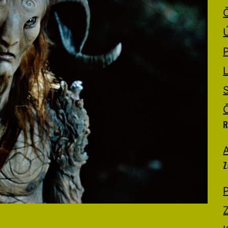
R
A
Z
P
Z