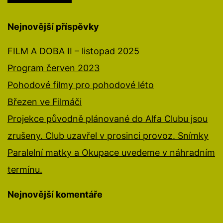
Nejnovější příspěvky
FILM A DOBA II – listopad 2025
Program červen 2023
Pohodové filmy pro pohodové léto
Březen ve Filmáči
Projekce původně plánované do Alfa Clubu jsou
zrušeny. Club uzavřel v prosinci provoz. Snímky
Paralelní matky a Okupace uvedeme v náhradním
termínu.
Nejnovější komentáře