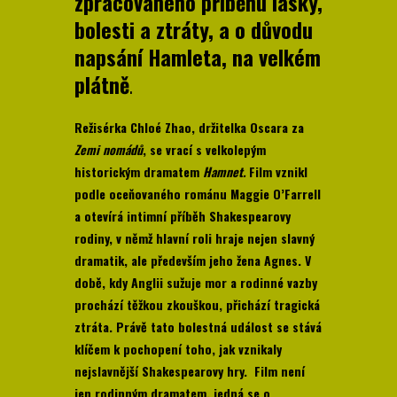
zpracovaného příběhu lásky,
bolesti a ztráty, a o důvodu
napsání Hamleta, na velkém
plátně
.
Režisérka Chloé Zhao, držitelka Oscara za
Zemi nomádů
, se vrací s velkolepým
historickým dramatem
Hamnet.
Film vznikl
podle oceňovaného románu Maggie O’Farrell
a otevírá intimní příběh Shakespearovy
rodiny, v němž hlavní roli hraje nejen slavný
dramatik, ale především jeho žena Agnes. V
době, kdy Anglii sužuje mor a rodinné vazby
prochází těžkou zkouškou, přichází tragická
ztráta. Právě tato bolestná událost se stává
klíčem k pochopení toho, jak vznikaly
nejslavnější Shakespearovy hry. Film není
jen rodinným dramatem, jedná se o