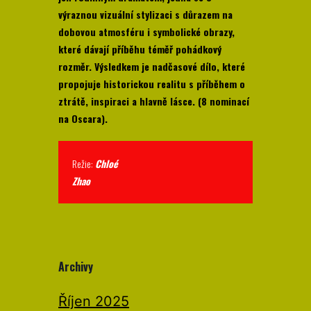
výraznou vizuální stylizaci s důrazem na
dobovou atmosféru i symbolické obrazy,
které dávají příběhu téměř pohádkový
rozměr. Výsledkem je nadčasové dílo, které
propojuje historickou realitu s příběhem o
ztrátě, inspiraci a hlavně lásce. (8 nominací
na Oscara).
Režie:
Chloé
Zhao
Archivy
Říjen 2025