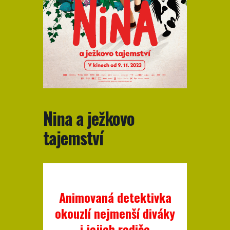
Nina a ježkovo
tajemství
Animovaná detektivka
okouzlí nejmenší diváky
i jejich rodiče