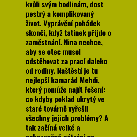
kvůli svým bodlinám, dost
pestrý a komplikovaný
život. Vyprávění pohádek
skončí, když tatínek přijde o
zaměstnání. Nina nechce,
aby se otec musel
odstěhovat za prací daleko
od rodiny. Naštěstí je tu
nejlepší kamarád Mehdi,
který pomůže najít řešení:
co kdyby poklad ukrytý ve
staré továrně vyřešil
všechny jejich problémy? A
tak začíná velké a
nebezpečné pátrání po