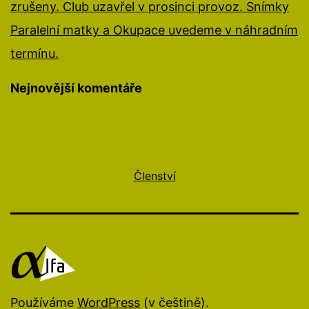
zrušeny. Club uzavřel v prosinci provoz. Snímky
Paralelní matky a Okupace uvedeme v náhradním
termínu.
Nejnovější komentáře
Členství
Používáme
WordPress
(v češtině).