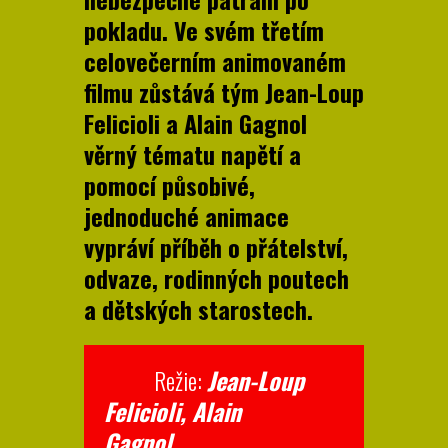
pokladu. Ve svém třetím
celovečerním animovaném
filmu zůstává tým Jean-Loup
Felicioli a Alain Gagnol
věrný tématu napětí a
pomocí působivé,
jednoduché animace
vypráví příběh o přátelství,
odvaze, rodinných poutech
a dětských starostech.
Režie:
Jean-Loup
Felicioli, Alain
Gagnol