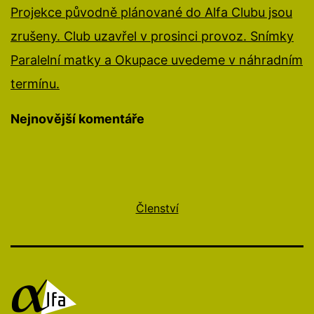
Projekce původně plánované do Alfa Clubu jsou
zrušeny. Club uzavřel v prosinci provoz. Snímky
Paralelní matky a Okupace uvedeme v náhradním
termínu.
Nejnovější komentáře
Členství