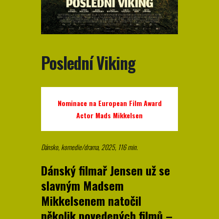
Poslední Viking
Nominace na European Film Award
Actor Mads Mikkelsen
Dánsko, komedie/drama, 2025, 116 min.
Dánský filmař Jensen už se
slavným Madsem
Mikkelsenem natočil
několik povedených filmů –