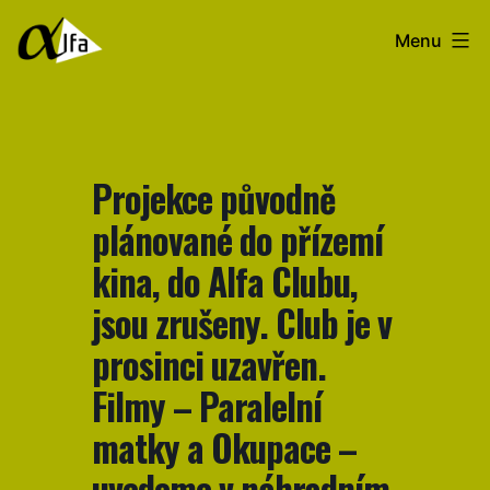
Přejít
Filmový
Menu
k
klub
obsahu
Alfa
Projekce původně
plánované do přízemí
kina, do Alfa Clubu,
jsou zrušeny. Club je v
prosinci uzavřen.
Filmy – Paralelní
matky a Okupace –
uvedeme v náhradním