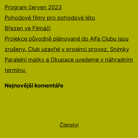
Program červen 2023
Pohodové filmy pro pohodové léto
Březen ve Filmáči
Projekce původně plánované do Alfa Clubu jsou
zrušeny. Club uzavřel v prosinci provoz. Snímky
Paralelní matky a Okupace uvedeme v náhradním
termínu.
Nejnovější komentáře
Členství