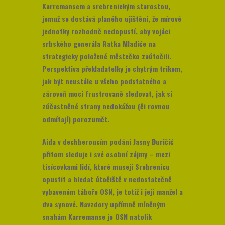
Karremansem a srebrenickým starostou,
jemuž se dostává planého ujištění, že mírové
jednotky rozhodně nedopustí, aby vojáci
srbského generála Ratka Mladiće na
strategicky položené městečko zaútočili.
Perspektiva překladatelky je chytrým trikem,
jak být neustále u všeho podstatného a
zároveň moci frustrovaně sledovat, jak si
zúčastněné strany nedokážou (či rovnou
odmítají) porozumět.
Aida v dechberoucím podání Jasny Đuričić
přitom sleduje i své osobní zájmy – mezi
tisícovkami lidí, které musejí Srebrenicu
opustit a hledat útočiště v nedostatečně
vybaveném táboře OSN, je totiž i její manžel a
dva synové. Navzdory upřímně míněným
snahám Karremanse je OSN natolik