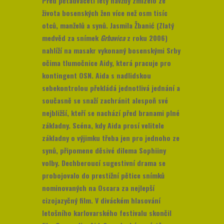
Před pětadvaceti lety navždy zmizelo ze
života bosenských žen více než osm tisíc
otců, manželů a synů. Jasmila Žbanić (Zlatý
medvěd za snímek
Grbavica
z roku 2006)
nahlíží na masakr vykonaný bosenskými Srby
očima tlumočnice Aidy, která pracuje pro
kontingent OSN. Aida s nadlidskou
sebekontrolou překládá jednotlivá jednání a
současně se snaží zachránit alespoň své
nejbližší, kteří se nachází před branami plné
základny. Scéna, kdy Aida prosí velitele
základny o výjimku třeba jen pro jednoho ze
synů, připomene děsivé dilema Sophiiny
volby. Dechberoucí sugestivní drama se
probojovalo do prestižní pětice snímků
nominovaných na Oscara za nejlepší
cizojazyčný film. V diváckém hlasování
letošního karlovarského festivalu skončil