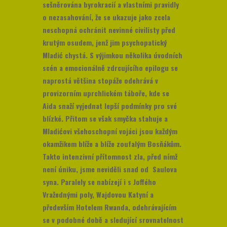
sešněrována byrokracií a vlastními pravidly
o nezasahování, že se ukazuje jako zcela
neschopná ochránit nevinné civilisty před
krutým osudem, jenž jim psychopatický
Mladić chystá. S výjimkou několika úvodních
scén a emocionálně zdrcujícího epilogu se
naprostá většina stopáže odehrává v
provizorním uprchlickém táboře, kde se
Aida snaží vyjednat lepší podmínky pro své
blízké. Přitom se však smyčka stahuje a
Mladićovi všehoschopní vojáci jsou každým
okamžikem blíže a blíže zoufalým Bosňákům.
Takto intenzivní přítomnost zla, před nímž
není úniku, jsme neviděli snad od Saulova
syna. Paralely se nabízejí i s Joffého
Vražednými poly, Wajdovou Katyní a
především Hotelem Rwanda, odehrávajícím
se v podobné době a sledující srovnatelnost