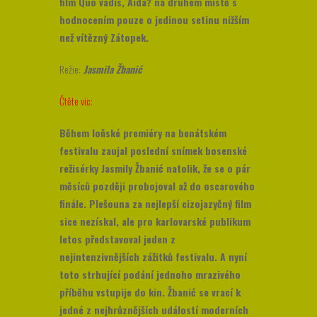
film Quo vadis, Aida? na druhém místě s
hodnocením pouze o jedinou setinu nižším
než vítězný Zátopek.
Režie:
Jasmila Žbanić
Čtěte víc:
Během loňské premiéry na benátském
festivalu zaujal poslední snímek bosenské
režisérky Jasmily Žbanić natolik, že se o pár
měsíců později probojoval až do oscarového
finále. Plešouna za nejlepší cizojazyčný film
sice nezískal, ale pro karlovarské publikum
letos představoval jeden z
nejintenzivnějších zážitků festivalu. A nyní
toto strhující podání jednoho mrazivého
příběhu vstupije do kin. Žbanić se vrací k
jedné z nejhrůznějších událostí moderních