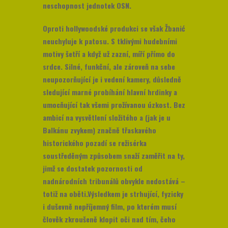
neschopnost jednotek OSN.
Oproti hollywoodské produkci se však Žbanić
neuchyluje k patosu. S tklivými hudebními
motivy šetří a když už zazní, míří přímo do
srdce. Silné, funkční, ale zároveň na sebe
neupozorňující je i vedení kamery, důsledně
sledující marné probíhání hlavní hrdinky a
umocňující tak všemi prožívanou úzkost. Bez
ambicí na vysvětlení složitého a (jak je u
Balkánu zvykem) značně třaskavého
historického pozadí se režisérka
soustředěným způsobem snaží zaměřit na ty,
jimž se dostatek pozornosti od
nadnárodních tribunálů obvykle nedostává –
totiž na oběti.Výsledkem je strhující, fyzicky
i duševně nepříjemný film, po kterém musí
člověk zkroušeně klopit oči nad tím, čeho