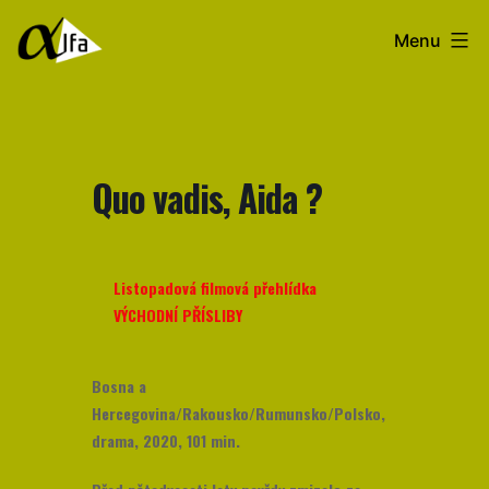
Přejít
Filmový
Menu
k
klub
obsahu
Alfa
Quo vadis, Aida ?
Listopadová filmová přehlídka
VÝCHODNÍ PŘÍSLIBY
Bosna a
Hercegovina/Rakousko/Rumunsko/Polsko,
drama, 2020, 101 min.