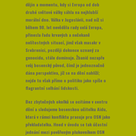
dějin a momentu, kdy si Evropa od dob
druhé světové války sáhla na nejhlubší
morální dno. Válka v Jugoslávii, nad níž si
během 90. let nevěděla rady celá Evropa,
přinesla řadu krvavých a nečekaně
nelítostných situací, jimž však masakr v
Srebrenici, později dokonce uznaný za
genocidu, stále dominuje. Žbanić nezapře
svůj bosenský původ, čímž je jednoznačně
dána perspektiva, jíž se na dění nahlíží;
nejde tu však přímo o politiku jako spíše o
flagrantní selhání lidskosti.
Bez zbytečných okolků se ocitáme v centru
dění a sledujeme bosenskou učitelku Aidu,
která v rámci konfliktu pracuje pro OSN jako
překladatelka. Hned v úvodu se tak účastní
jednání mezi pověřeným plukovníkem OSN