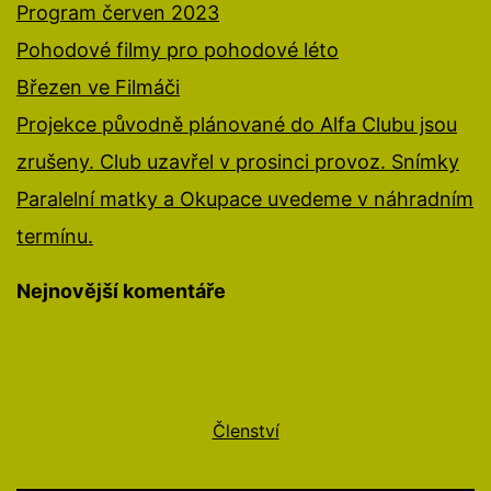
Program červen 2023
Pohodové filmy pro pohodové léto
Březen ve Filmáči
Projekce původně plánované do Alfa Clubu jsou
zrušeny. Club uzavřel v prosinci provoz. Snímky
Paralelní matky a Okupace uvedeme v náhradním
termínu.
Nejnovější komentáře
Členství