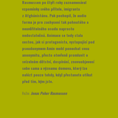
Rasmussen po čtyři roky zaznamenával
vzpomínky svého přítele, imigranta
z Afghánistánu. Pak pochopil, že audio
forma je pro zachycení tak pohnutého a
neuvěřitelného osudu naprosto
nedostatečná. Animace se tedy stala
cestou, jak si protagonista, vystupující pod
pseudonymem Amin mohl ponechat svou
anonymitu, přesto otevřeně promluvit o
svízelném dětství, dospívání, znovuobjevení
sebe sama a významu domova, který lze
nalézt pouze tehdy, když přestanete utíkat
před tím, kým jste.
Režie:
Jonas Poher Rasmussen