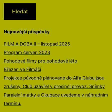
Nejnovější příspěvky
FILM A DOBA II – listopad 2025
Program červen 2023
Pohodové filmy pro pohodové léto
Březen ve Filmáči
Projekce původně plánované do Alfa Clubu jsou
zrušeny. Club uzavřel v prosinci provoz. Snímky
Paralelní matky a Okupace uvedeme v náhradním
termínu.