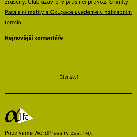
zrušeny. Club uzavřel v prosinci provoz. Snímky
Paralelní matky a Okupace uvedeme v náhradním
termínu.
Nejnovější komentáře
Členství
Používáme
WordPress
(v češtině).