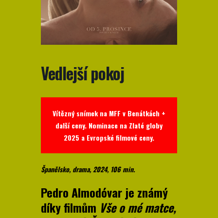
Vedlejší pokoj
Vítězný snímek na MFF v Benátkách +
další ceny. Nominace na Zlaté globy
2025 a Evropské filmové ceny.
Španělsko, drama, 2024, 106 min.
Pedro Almodóvar je známý
díky filmům
Vše o mé matce,