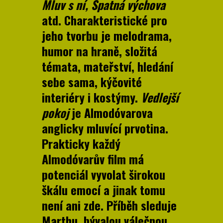
Mluv s ní, Špatná výchova
atd. Charakteristické pro
jeho tvorbu je melodrama,
humor na hraně, složitá
témata, mateřství, hledání
sebe sama, kýčovité
interiéry i kostýmy.
Vedlejší
pokoj
je Almodóvarova
anglicky mluvící prvotina.
Prakticky každý
Almodóvarův film má
potenciál vyvolat širokou
škálu emocí a jinak tomu
není ani zde. Příběh sleduje
Marthu, bývalou válečnou