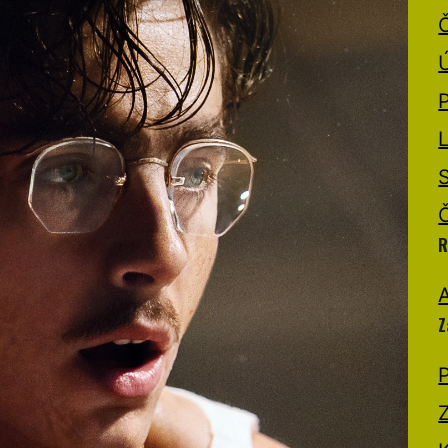
R
A
Z
P
Z