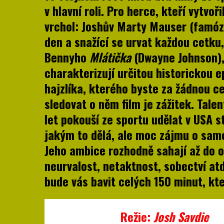
v hlavní roli. Pro herce, kteří vytvoři
vrchol: Joshův Marty Mauser (famózn
den a snažící se urvat každou cetku,
Bennyho
Mlátička
(Dwayne Johnson), 
charakterizují určitou historickou 
hajzlíka, kterého byste za žádnou ce
sledovat o něm film je zážitek. Tale
let pokouší ze sportu udělat v USA s
jakým to dělá, ale moc zájmu o samo
Jeho ambice rozhodně sahají až do o
neurvalost, netaktnost, sobectví a
bude vás bavit celých 150 minut, k
Režie:
Jos