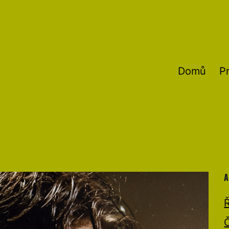
Domů
P
A