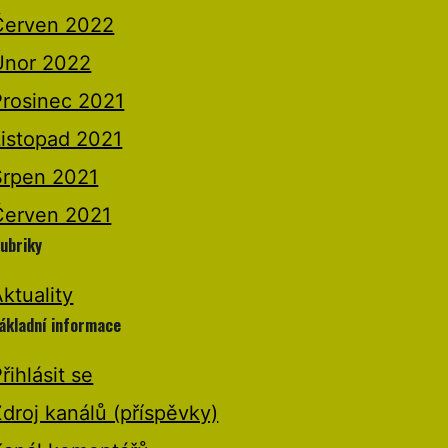
Červen 2022
Únor 2022
Prosinec 2021
Listopad 2021
Srpen 2021
Červen 2021
ubriky
ktuality
ákladní informace
řihlásit se
droj kanálů (příspěvky)