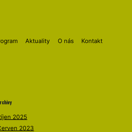
rogram
Aktuality
O nás
Kontakt
rchivy
Říjen 2025
Červen 2023