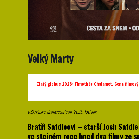
Velký Marty
Zlatý globus 2026
:
Timothée Chalamet, Cena filmových
USA/Finsko, drama/sportovní, 2025, 150 min.
Bratři Safdieovi – starší Josh Safdie
ve stejném roce hned dva filmy ze s