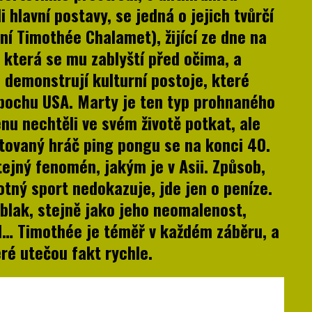
li hlavní postavy, se jedná o jejich tvůrčí
í Timothée Chalamet), žijící ze dne na
 která se mu zablyští před očima, a
demonstrují kulturní postoje, které
epochu USA. Marty je ten typ prohnaného
nu nechtěli ve svém životě potkat, ale
ntovaný hráč ping pongu se na konci 40.
tejný fenomén, jakým je v Asii. Způsob,
tný sport nedokazuje, jde jen o peníze.
blak, stejně jako jeho neomalenost,
td… Timothée je téměř v každém záběru, a
teré utečou fakt rychle.
h Savdie