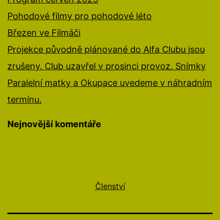
Pohodové filmy pro pohodové léto
Březen ve Filmáči
Projekce původně plánované do Alfa Clubu jsou
zrušeny. Club uzavřel v prosinci provoz. Snímky
Paralelní matky a Okupace uvedeme v náhradním
termínu.
Nejnovější komentáře
Členství