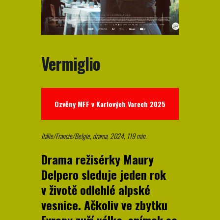
Vermiglio
Ozvěny MFF v Karlových Varech 2025
Itálie/Francie/Belgie, drama, 2024, 119 min.
Drama režisérky Maury
Delpero sleduje jeden rok
v životě odlehlé alpské
vesnice. Ačkoliv ve zbytku
Evropy zuří válka, snímek se