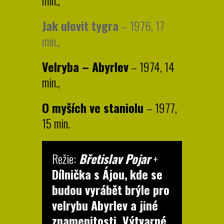
Jak ulovit tygra
– 1976, 17
min.,
Velryba – Abyrlev
– 1974, 14
min.,
O myších ve staniolu
– 1977,
15 min.
Režie:
Břetislav Pojar
+
Dílnička s Ájou,
kde se
budou vyrábět brýle pro
velrybu Abyrlev a jiné
znamenitosti. Výtvarné