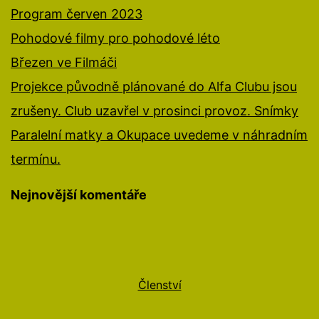
Program červen 2023
Pohodové filmy pro pohodové léto
Březen ve Filmáči
Projekce původně plánované do Alfa Clubu jsou
zrušeny. Club uzavřel v prosinci provoz. Snímky
Paralelní matky a Okupace uvedeme v náhradním
termínu.
Nejnovější komentáře
Členství