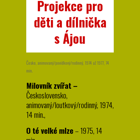
Projekce pro
děti a dílnička
s Ájou
Česko, animovaný/povídkový/rodinný, 1974 až 1977, 74
min.
Milovník zvířat –
Československo,
animovaný/loutkový/rodinný, 1974,
14 min.,
O té velké mlze
– 1975, 14
min.,